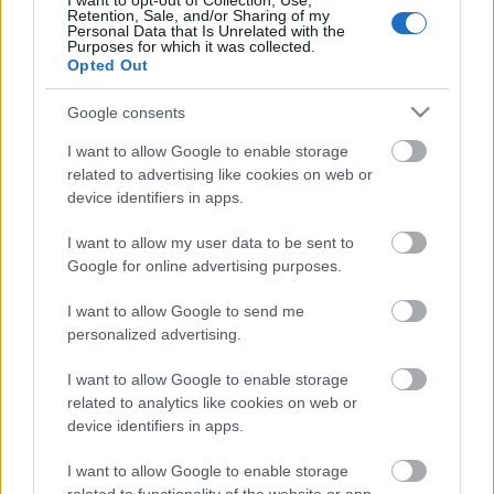
I want to opt-out of Collection, Use,
Retention, Sale, and/or Sharing of my
Personal Data that Is Unrelated with the
Purposes for which it was collected.
Opted Out
Címkék:
sajtó
rendőrség
közbiztonság
kerítés
menekültek
Google consents
pintér sándor
I want to allow Google to enable storage
related to advertising like cookies on web or
device identifiers in apps.
Ajánlott bejegyzések:
I want to allow my user data to be sent to
Google for online advertising purposes.
Ettől így mit várnak? [470.]
I want to allow Google to send me
personalized advertising.
I want to allow Google to enable storage
related to analytics like cookies on web or
Rendőrőrs lesz a bulinegyedben [456.]
device identifiers in apps.
I want to allow Google to enable storage