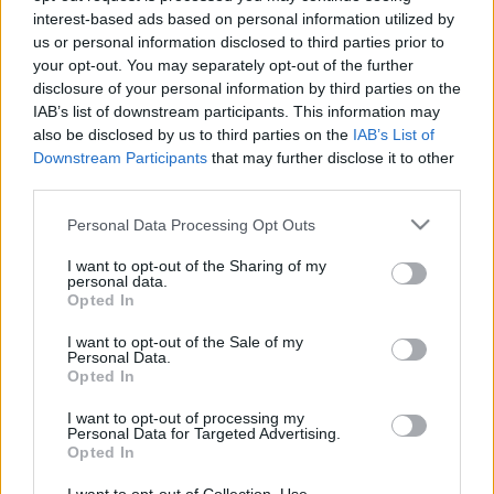
interest-based ads based on personal information utilized by
us or personal information disclosed to third parties prior to
Van persze harmadik lehetőség is. Ez az egész csak
your opt-out. You may separately opt-out of the further
kommunikációs cirkusz, megmutatni, hogy
disclosure of your personal information by third parties on the
mindenki a helyén van és cselekszik. Ezt a trükköt
IAB’s list of downstream participants. This information may
már évek óta csinálják és sikerrel verik át az emberek
also be disclosed by us to third parties on the
IAB’s List of
nagy részét.
Downstream Participants
that may further disclose it to other
third parties.
Gergely József
Please note that this website/app uses one or more Google
Personal Data Processing Opt Outs
services and may gather and store information including but
***
not limited to your visit or usage behaviour. You may click to
I want to opt-out of the Sharing of my
personal data.
grant or deny consent to Google and its third-party tags to
Lehetetlen feladatot kaptak a határvadászok
Opted In
use your data for below specified purposes in below Google
(Origo 2015.08.22.)
- A kormány
consent section.
I want to opt-out of the Sale of my
határvadászszázadokat rendel a szerb határhoz: a
Personal Data.
jelek szerint dönteni könnyű volt, a megvalósítás
Opted In
annál nehezebb lesz, a siker pedig kérdéses. A
biztonsági szakértő szerint ez eleve lehetetlen
I want to opt-out of processing my
Personal Data for Targeted Advertising.
küldetés, a kormány kapkodása pedig a kerítés
Opted In
kudarcának beismerése.