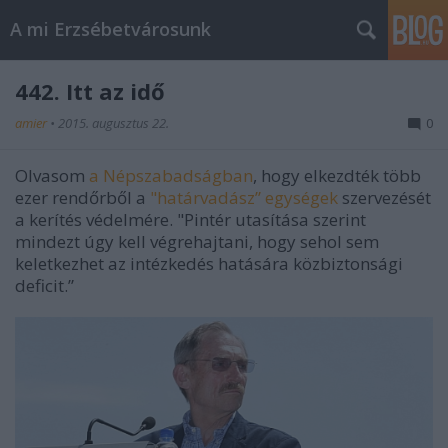
A mi Erzsébetvárosunk
442. Itt az idő
amier
•
2015. augusztus 22.
0
Olvasom
a Népszabadságban
, hogy elkezdték több
ezer rendőrből a
"határvadász” egységek
szervezését
a kerítés védelmére. "Pintér utasítása szerint
mindezt úgy kell végrehajtani, hogy sehol sem
keletkezhet az intézkedés hatására közbiztonsági
deficit.”