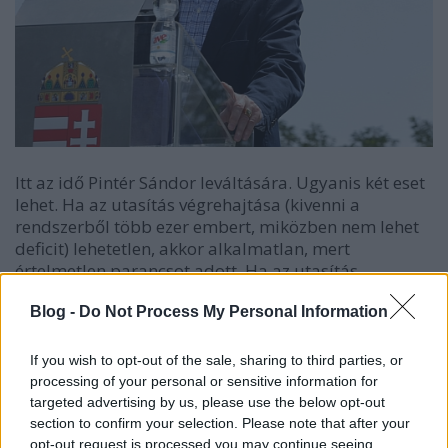
Itt az idő Pintér Sándor leváltására. Ugyanis két eset
lehet. Ha az utasítás végrehajtása (kivenni a
rendszerből több ezer embert, miközben nem lehet
deficit) lehetetlen, akkor alkalmatlan, mert
értelmetlen parancsot adott. Ha az utasítás
végrehajtható (kivenni a rendszerből több ezer
Blog -
Do Not Process My Personal Information
embert, miközben nem lehet deficit), akkor eddig
elmulasztotta ellenőrzési kötelezettségét, hiszen
több ezer (kettő?, három?, több?) rendőr nem csinált
If you wish to opt-out of the sale, sharing to third parties, or
semmit. Utóbbi esetben a teljes parancsnoki kart
processing of your personal or sensitive information for
(országostól a városiig) le kell váltani és
targeted advertising by us, please use the below opt-out
közmunkásnak küldeni, mert pocsékolták az élő erőt
section to confirm your selection. Please note that after your
és sok-sok pénzt.
opt-out request is processed you may continue seeing