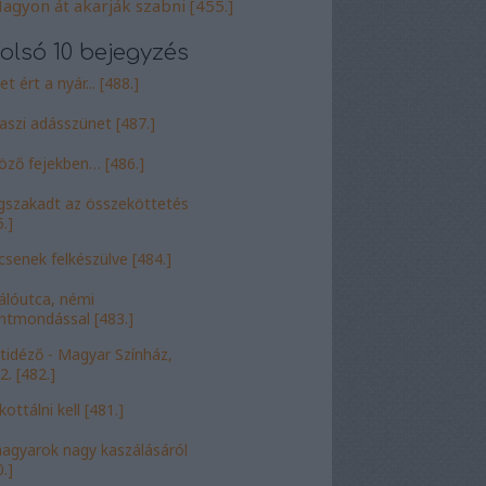
agyon át akarják szabni [455.]
olsó 10 bejegyzés
t ért a nyár... [488.]
aszi adásszünet [487.]
öző fejekben… [486.]
szakadt az összeköttetés
.]
csenek felkészülve [484.]
álóutca, némi
entmondással [483.]
tidéző - Magyar Színház,
2. [482.]
ottálni kell [481.]
agyarok nagy kaszálásáról
.]