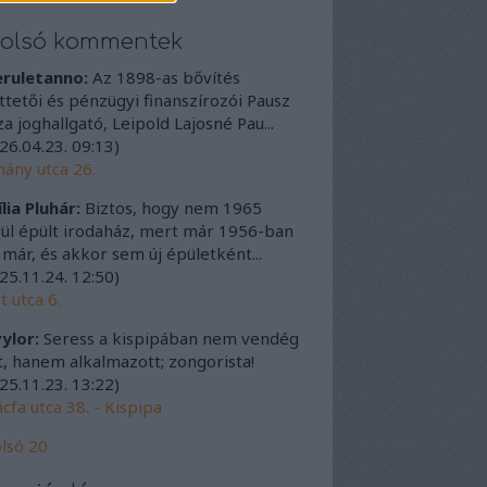
tolsó kommentek
eruletanno:
Az 1898-as bővítés
ttetői és pénzügyi finanszírozói Pausz
a joghallgató, Leipold Lajosné Pau...
26.04.23. 09:13
)
ány utca 26.
lia Pluhár:
Biztos, hogy nem 1965
ül épült irodaház, mert már 1956-ban
t már, és akkor sem új épületként...
25.11.24. 12:50
)
t utca 6.
ylor:
Seress a kispipában nem vendég
t, hanem alkalmazott; zongorista!
25.11.23. 13:22
)
cfa utca 38. - Kispipa
lsó 20