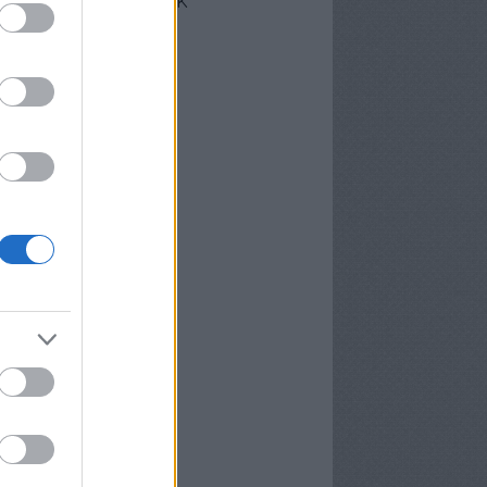
cebook oldalunk
erzőink
nekünk írták
ier
P
meter Tamás
osa és Kispál
vosa Gábor
rid Gábor
edi Ubul
gely és Kispál
gely József
nvald György
nwald György
pál Tibor
rosán Bence
meth Gábor
yns
lágyi Attila