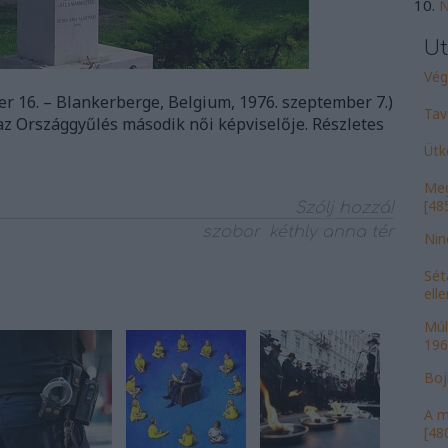
N
Ut
Vége
r 16. – Blankerberge, Belgium, 1976. szeptember 7.)
Tav
az Országgyűlés második női képviselője. Részletes
Ütk
Meg
[485
Szólj hozzá!
szobor
kéthly anna tér
Nin
Sét
ell
Múl
196
Bojk
A m
[480