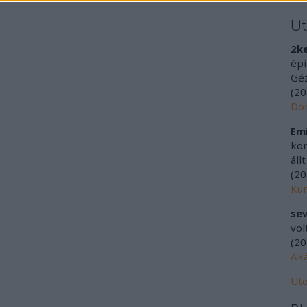
U
2k
épí
Géz
(
20
Doh
Emí
kör
áll
(
20
Kür
sev
vol
(
20
Aká
Uto