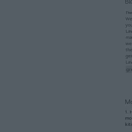
Bl
The
We
you
La
mad
we
the
ge
La
gr
Mo
1. 
mon
kit