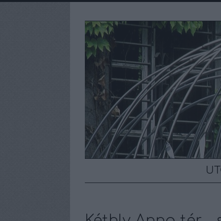
UT
Kéthly Anna tér -