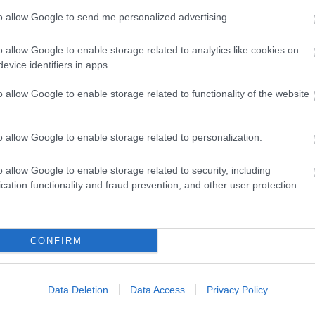
to allow Google to send me personalized advertising.
D
o allow Google to enable storage related to analytics like cookies on
Do
evice identifiers in apps.
Itt
aki
o allow Google to enable storage related to functionality of the website
Ar
20
o allow Google to enable storage related to personalization.
202
202
o allow Google to enable storage related to security, including
202
cation functionality and fraud prevention, and other user protection.
202
20
20
20
CONFIRM
20
202
202
Data Deletion
Data Access
Privacy Policy
202
To