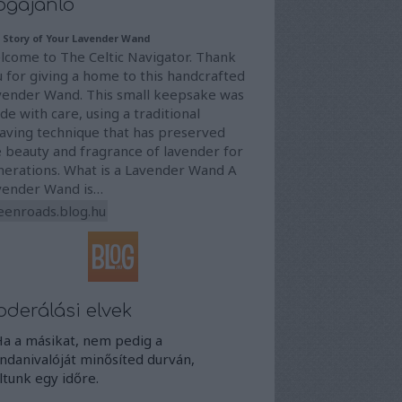
ogajánló
 Story of Your Lavender Wand
lcome to The Celtic Navigator. Thank
 for giving a home to this handcrafted
vender Wand. This small keepsake was
e with care, using a traditional
aving technique that has preserved
 beauty and fragrance of lavender for
nerations. What is a Lavender Wand A
vender Wand is…
eenroads.blog.hu
derálási elvek
Ha a másikat, nem pedig a
danivalóját minősíted durván,
iltunk egy időre.