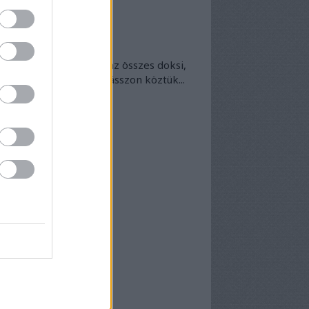
okumentumtár
kumentumok
- egyben
 egyben található meg az összes doksi,
nek van kedve - bogarásszon köztük...
chívum
25 szeptember
(
1
)
5 április
(
5
)
5 március
(
7
)
5 február
(
7
)
5 január
(
8
)
24 december
(
3
)
24 november
(
6
)
24 október
(
7
)
24 szeptember
(
6
)
4 augusztus
(
6
)
4 július
(
5
)
4 június
(
7
)
vább
...