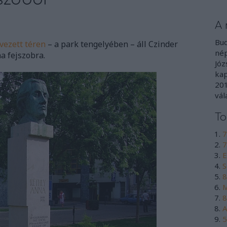
A 
Bud
vezett téren
– a park tengelyében – áll Czinder
nép
a fejszobra.
Józ
kap
201
vál
To
7
7
E
S
8
M
8
A
5