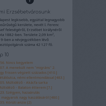
mi Erzsébetvárosunk
apest legkisebb, egyúttal legnagyobb
sűrűségű kerülete, nevét I. Ferenc
sef feleségéről, Erzsébet királynéről
ta 1882-ben. Területe 2,09 km²,
9-ben a névjegyzékben lévő
asztópolgárok száma 42 127 fő.
p 10
56. Nincs kegyelem
07. A menekült nem "migráns" 2.
gy frissen végzett százados [410.]
étálóutca, némi ellentmondással [483.]
05. Múltidéző - Akácfa sarka
últidéző - Balaton étterem [7.]
23. Szégyen, hazaárulás
 magyarok nagy kaszálásáról [480.]
35. Körúti anzix (2)