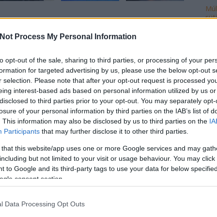
Múl
süt
yzés trackback címe:
Not Process My Personal Information
Ke
sunk.blog.hu/api/trackback/id/7659754
to opt-out of the sale, sharing to third parties, or processing of your per
formation for targeted advertising by us, please use the below opt-out s
Kommentek:
Ro
r selection. Please note that after your opt-out request is processed y
telmében felhasználói tartalomnak minősülnek, értük a
szolgáltatás
eing interest-based ads based on personal information utilized by us or
cse
nem vállal, azokat nem ellenőrzi. Kifogás esetén forduljon a blog
disclosed to third parties prior to your opt-out. You may separately opt-
sználási feltételekben
és az
adatvédelmi tájékoztatóban
.
do
losure of your personal information by third parties on the IAB’s list of
fej
. This information may also be disclosed by us to third parties on the
IA
ház
Participants
that may further disclose it to other third parties.
ily
isk
 that this website/app uses one or more Google services and may gath
mi
including but not limited to your visit or usage behaviour. You may click 
múl
 to Google and its third-party tags to use your data for below specifi
ztrálj
! ‐
Belépés Facebookkal
ön
ogle consent section.
vál
po
l Data Processing Opt Outs