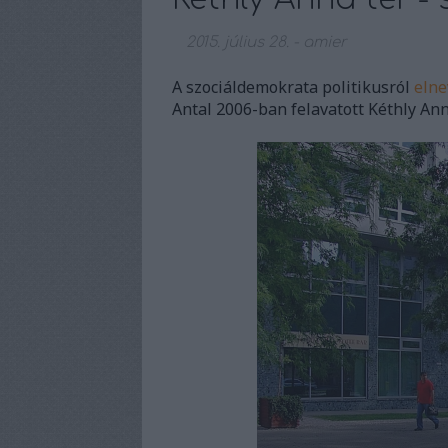
2015. július 28.
-
amier
A szociáldemokrata politikusról
elne
Antal 2006-ban felavatott Kéthly Ann