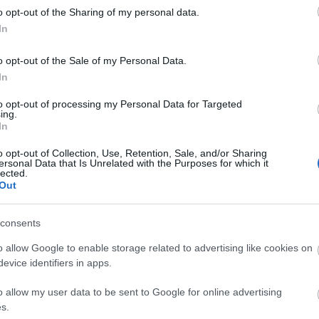
Fa
o opt-out of the Sharing of my personal data.
In
Sz
o opt-out of the Sale of my Personal Data.
...
In
Am
to opt-out of processing my Personal Data for Targeted
BB
ing.
De
In
Dev
De
o opt-out of Collection, Use, Retention, Sale, and/or Sharing
ersonal Data that Is Unrelated with the Purposes for which it
Fed
lected.
Füg
Out
Ger
Ger
consents
Hu
Hu
o allow Google to enable storage related to advertising like cookies on
Kis
evice identifiers in apps.
Ma
Né
o allow my user data to be sent to Google for online advertising
Pa
s.
Szi