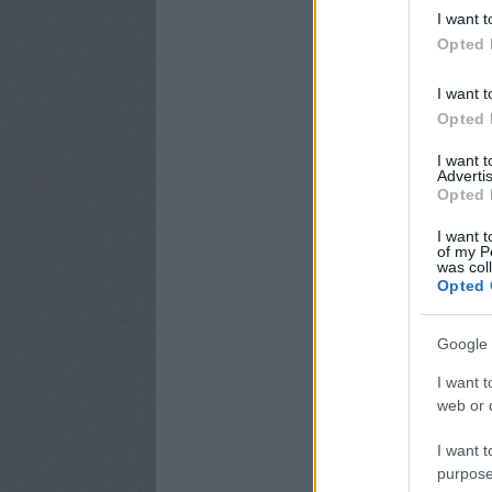
I want t
Opted 
I want t
Opted 
I want 
Advertis
Opted 
I want t
of my P
was col
Opted 
Google 
I want t
web or d
I want t
purpose