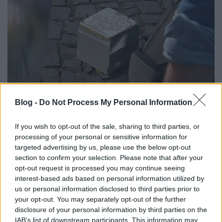
Blog -
Do Not Process My Personal Information
If you wish to opt-out of the sale, sharing to third parties, or
Egy kő, egy név, egy emlék -
processing of your personal or sensitive information for
Stolpersteine/Botlatókövek 2015 projekt keretében a
targeted advertising by us, please use the below opt-out
holo- kauszt zsidó és roma áldozatainak emlékére
section to confirm your selection. Please note that after your
Budapesten, Szegeden és Nagykanizsán 56
opt-out request is processed you may continue seeing
helyszínen 77 követ helyeznek el, ebből
a fővárosi
interest-based ads based on personal information utilized by
házak előtt 44-et.
A kerületben eddig 17
us or personal information disclosed to third parties prior to
botlatókövet láthattunk az áldozatok egykori
your opt-out. You may separately opt-out of the further
lakóhelye előtt – így többek között a
Dohány
disclosure of your personal information by third parties on the
utcában
és a
Bethlen Gábor téren
– most már a
IAB’s list of downstream participants. This information may