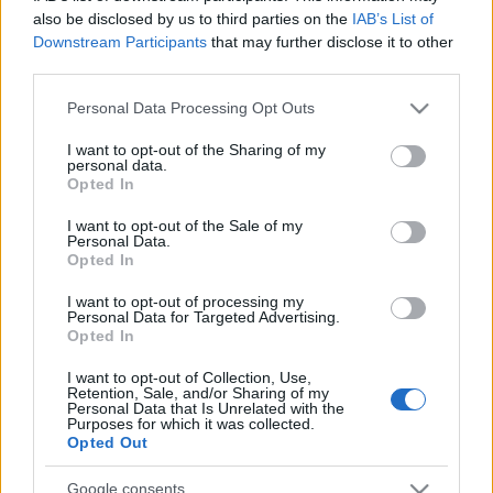
Király utca 51-ben Kis Pálra (1890-1945) és Kis Pálné
also be disclosed by us to third parties on the
IAB’s List of
szül. Klein Ilonára (1896-1944) is emlékezhetünk.
Downstream Participants
that may further disclose it to other
third parties.
Payns
Please note that this website/app uses one or more Google
Personal Data Processing Opt Outs
services and may gather and store information including but
***
not limited to your visit or usage behaviour. You may click to
I want to opt-out of the Sharing of my
personal data.
grant or deny consent to Google and its third-party tags to
Opted In
A botlatókövek a nácik által deportált, koncentrációs
use your data for below specified purposes in below Google
vagy megsemmisítő táborokban, vagy
consent section.
I want to opt-out of the Sale of my
Personal Data.
munkaszolgálat során meggyilkolt embereknek,
Opted In
zsidóknak, romáknak, az ellenállási mozgalmak
tagjainak, homoszexuálisoknak, Jehova Tanúinak,
I want to opt-out of processing my
keresztény ellenzékieknek és fogyatékkal élőknek
Personal Data for Targeted Advertising.
Opted In
állítanak emléket. Magyarországon Günter Demnig
2007. április 27-én helyezte el az első követ,
I want to opt-out of Collection, Use,
Budapesten a Ráday utca 5. szám előtt.
Retention, Sale, and/or Sharing of my
Personal Data that Is Unrelated with the
Purposes for which it was collected.
Opted Out
Google consents