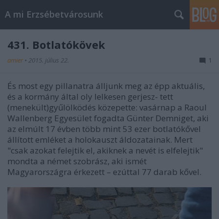
A mi Erzsébetvárosunk
431. Botlatókövek
amier
•
2015. július 22.
1
És most egy pillanatra álljunk meg az épp aktuális,
és a kormány által oly lelkesen gerjesz- tett
(menekült)gyűlölködés közepette: vasárnap a Raoul
Wallenberg Egyesület fogadta Günter Demniget, aki
az elmúlt 17 évben több mint 53 ezer botlatókővel
állított emléket a holokauszt áldozatainak. Mert
"csak azokat felejtik el, akiknek a nevét is elfelejtik"
mondta a német szobrász, aki ismét
Magyarországra érkezett – ezúttal 77 darab kővel.