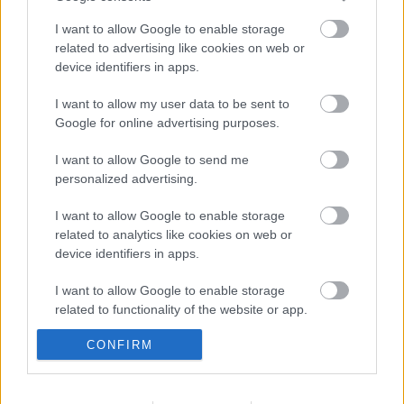
Címkék:
holokauszt
rasszizmus
menekültek
botlatókő
I want to allow Google to enable storage
related to advertising like cookies on web or
device identifiers in apps.
I want to allow my user data to be sent to
Ajánlott bejegyzések:
Google for online advertising purposes.
I want to allow Google to send me
Tavaszi adásszünet [487.]
personalized advertising.
I want to allow Google to enable storage
related to analytics like cookies on web or
device identifiers in apps.
Nyolcvan éve [466.]
I want to allow Google to enable storage
related to functionality of the website or app.
CONFIRM
I want to allow Google to enable storage
related to personalization.
Szólj hozzá!
A hozzászóláshoz be kell lépned!
I want to allow Google to enable storage