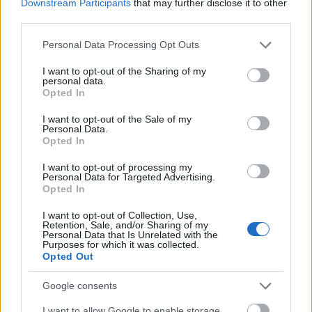
Dohány utca Rákóczi út közötti szakaszon nincs
Downstream Participants
that may further disclose it to other
tenyérnyi sík felület, lejt, hepehupás. De az úgy
third parties.
jó, ahogy van. És még valami: ha megnövekedett
Please note that this website/app uses one or more Google
Personal Data Processing Opt Outs
(?) is a forgalom, azt nem páncélos hadosztályok
services and may gather and store information including but
áthaladása okozza.
not limited to your visit or usage behaviour. You may click to
I want to opt-out of the Sharing of my
kommentelő 2:
A Király utcában mitől ment
personal data.
grant or deny consent to Google and its third-party tags to
Opted In
tönkre a járda? A turistaforgalom miatt?
use your data for below specified purposes in below Google
kommentelő 4:
A keleti pályaudvar építése
consent section.
I want to opt-out of the Sale of my
Personal Data.
miatti forgalom növekedés? Aki ezt mondta az a
Opted In
környékén sem járt a Dob utcának. A keletkezett
úthibák a kerületben történő építkezések során
I want to opt-out of processing my
keletkeztek a nyakig megrakott építőanyag és
Personal Data for Targeted Advertising.
Opted In
sittszállító teherautók miatt.
kommentelő 5:
Mindenki, aki józan ésszel
I want to opt-out of Collection, Use,
gondolkodik, tudja, hogy úttestet nem
Retention, Sale, and/or Sharing of my
Personal Data that Is Unrelated with the
burkolunk díszburkolattal – pláne nem úgy,
Purposes for which it was collected.
hogy egyszerűen csak homokágyazatba
Opted Out
fektetjük! A díszburkolat csak járófelületnek
célszerű alkalmazni. Sajnos azonban az Orbán
Google consents
kőbányáknak is "kell" megrendelést adni...
I want to allow Google to enable storage