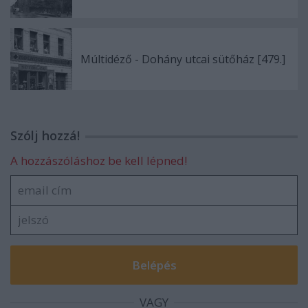
Múltidéző - Dohány utcai sütőház [479.]
Szólj hozzá!
A hozzászóláshoz be kell lépned!
VAGY