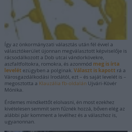
Így az önkormányzati választás után fél évvel a
választókerület újonnan megválasztott képviselője is
rácsodálkozott a Dob utcai vándorkövekre,
aszfaltfoltokra, romokra, és azonmód
meg is írta
levelét
ezügyben a polginak.
Választ is kapott
rá a
Városgazdálkodási Irodától, ezt – és saját levelét is –
megosztotta a
Klauzália fb-oldalán
Ujvári-Kövér
Mónika.
Érdemes mindkettőt elolvasni, én most ezekhez
kivételesen semmit sem fűznék hozzá, bőven elég az
alábbi pár komment a levélhez és a válaszhoz is,
ugyanonnan.