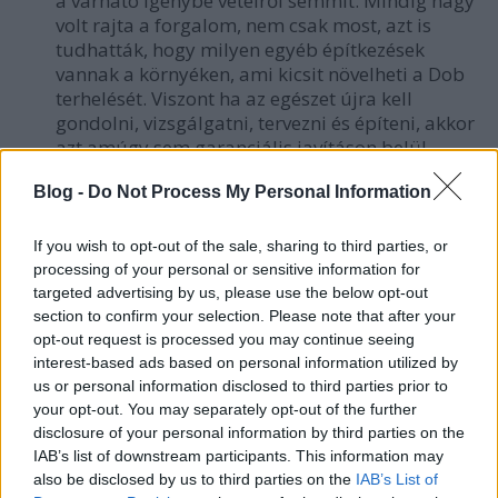
a várható igénybe vételről semmit. Mindig nagy
volt rajta a forgalom, nem csak mos
t, azt is
tudhatták, hogy milyen egyéb építkezések
vannak a környéken, ami kicsit növelheti a Dob
terhelését. Viszont ha az egészet újra kell
gondolni, vizsgálgatni, tervezni és építeni, akkor
azt amúgy sem garanciális javításon belül
fogják csinálni. Újra lehet jó pénzért
Blog -
Do Not Process My Personal Information
tanulmányokat készítgetni, tervekért fizetni,
majd szintén jó pénzért újra csináltatni
mindent, lehet költeni a közpénzt nyakló nélkül.
If you wish to opt-out of the sale, sharing to third parties, or
processing of your personal or sensitive information for
kommentelő 2:
Ha nem növekedett volna a
targeted advertising by us, please use the below opt-out
forgalom, akkor nem kéthetente menne tönkre a
section to confirm your selection. Please note that after your
burkolat, hanem havonta.
opt-out request is processed you may continue seeing
kommentelő 3:
Ez a térkő mánia, amikor még
interest-based ads based on personal information utilized by
aszfaltozni sem tudunk normálisan. Dohány
us or personal information disclosed to third parties prior to
utcát, annak idején többszöri felszedés után
your opt-out. You may separately opt-out of the further
fejezték végre be, jó hepe-hupásan, megtartva a
disclosure of your personal information by third parties on the
ie. időkből megmaradt járdaszegéllyel. Kazinczy
IAB’s list of downstream participants. This information may
utca: a "dühöngő"-ben díszburkolat, de
a
also be disclosed by us to third parties on the
IAB’s List of