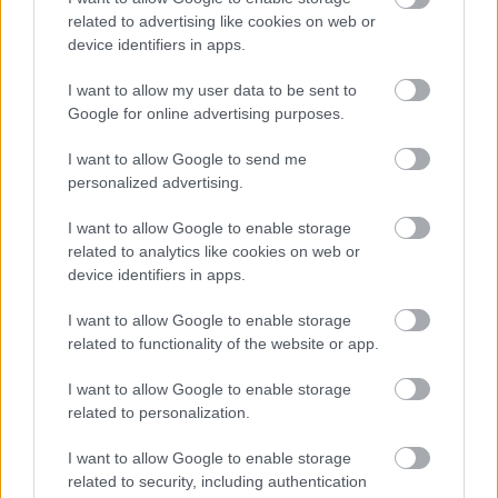
kommentelő 4:
A napi egy Orbánozás most
related to advertising like cookies on web or
sem maradhat el, de a félreértések elkerülése
device identifiers in apps.
végett – bár inkább magyar kövekről lenne szó –
ezek általában távol keleti kövek, és abból is a
I want to allow my user data to be sent to
gyatrább minőségűek. Ápropó... A kerületi
Google for online advertising purposes.
kocsmák akkor tuti Orbán borvidékeinek
I want to allow Google to send me
borából rendelnek?
personalized advertising.
kommentelő 6:
a felmérésekért, a tervezésért
biztos nem fizetett az önkormányzat senkinek,
I want to allow Google to enable storage
ugye? Mert ha igen, akkor azért abban illik arra
related to analytics like cookies on web or
is gondolni, ha egy utat az autók használnak...
device identifiers in apps.
kommentelő 1:
Tanulságos lenne tudni, a
tervezők, tanulmányírogatók, hatásfelmérők (ha
I want to allow Google to enable storage
voltak), kivitelezők milyen esetleges rokoni,
related to functionality of the website or app.
baráti szálakkal kötődnek valakikhez a
I want to allow Google to enable storage
polgármesteri hivatalban, esetleg a hivatal
related to personalization.
alkalmazottainak van-e bármilyen üzleti
érdekelt
ségük, akár áttételesen is, bármelyik
I want to allow Google to enable storage
ilyen cégben. Mert ez esetleg megmagyarázná
related to security, including authentication
azt, hogy a szar munka tervezőjét, kivitelezőjét,