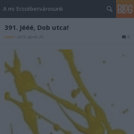
A mi Erzsébetvárosunk
391. Jééé, Dob utca!
amier
•
2015. április 20.
0