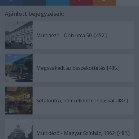
Ajánlott bejegyzések:
Múltidéző - Dob utca 50. [452.]
Megszakadt az összeköttetés [485.]
Sétálóutca, némi ellentmondással [483.]
Múltidéző - Magyar Színház, 1962. [482.]