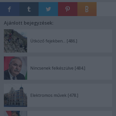
Ajánlott bejegyzések:
Ütköző fejekben… [486.]
Nincsenek felkészülve [484.]
Elektromos művek [478.]