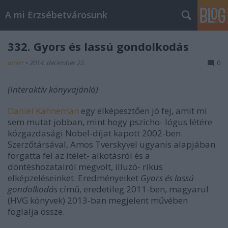
A mi Erzsébetvárosunk
332. Gyors és lassú gondolkodás
amier
•
2014. december 22.
0
(Interaktív könyvajánló)
Daniel Kahneman
egy elképesztően jó fej, amit mi
sem mutat jobban, mint hogy pszicho- lógus létére
közgazdasági Nobel-díjat kapott 2002-ben.
Szerzőtársával, Amos Tverskyvel ugyanis alapjában
forgatta fel az ítélet- alkotásról és a
döntéshozatalról megvolt, illuzó- rikus
elképzeléseinket. Eredményeiket
Gyors és lassú
gondolkodás
című, eredetileg 2011-ben, magyarul
(HVG könyvek) 2013-ban megjelent művében
foglalja össze.