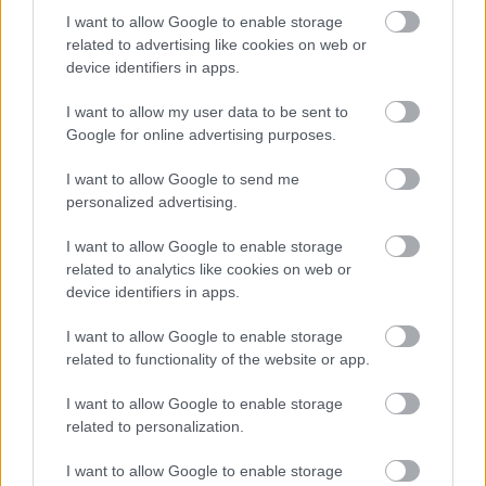
parton.”
I want to allow Google to enable storage
related to advertising like cookies on web or
Vegyük először egy ún. távoli asszociációs teszt
device identifiers in apps.
(remote association test)
három kérdését!
Mindannyiszor kaptok három szót (csupa
I want to allow my user data to be sent to
nagybetűvel). Tudtok-e olyan szót mondani, ami
Google for online advertising purposes.
mindhárommal összefügg? A szintidő elvileg egy-
egy perc, de a mi játékunkban ki-ki annyit
I want to allow Google to send me
gondolkodik rajta, amannyit csak akar: mindössze
personalized advertising.
azt kérem, hogy a megfejtésként beküldött szó mögé
írjátok oda azt is, hány perc munkával szültétek
I want to allow Google to enable storage
meg.
related to analytics like cookies on web or
device identifiers in apps.
Óra indul:
I want to allow Google to enable storage
1.1.
related to functionality of the website or app.
TEHÉN SVÁJCI TORTA
I want to allow Google to enable storage
related to personalization.
I want to allow Google to enable storage