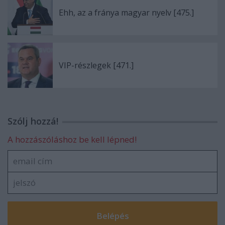
Ehh, az a fránya magyar nyelv [475.]
VIP-részlegek [471.]
Szólj hozzá!
A hozzászóláshoz be kell lépned!