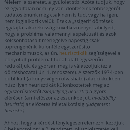
félelem, a szeretet, a gyűlölet stb. Azóta tudjuk, hogy
ez egyáltalán nem így van: döntéseink többségéről
tudatos énünk még csak nem is tud, vagy ha igen,
nem foglalkozik velük. Ezek a „zsigeri” döntések
egyfajta takarékosság következményei: ahelyett,
hogy a probléma valamennyi aspektusát és azok
kölcsönhatásait mérlegelve napestig csak
töprengenénk, különféle egyszerűsítő
mechanizmusok, az ún.
heurisztikák
segítségével a
bonyolult problémát tudat alatt egyszerűre
redukáljuk, és gyorsan meg is válaszoljuk (ez a
döntéshozatal ún. 1. rendszere). A szerzők 1974-ben
publikált (a könyv végén olvasható) alapcikkükben
húsz ilyen heurisztikát különböztettek meg az
egyszerűsítéstől
(simplifying heuristic)
a gyors
elérésen (ami először az eszünkbe jut,
availability
heuristic
) az előzetes ítéletalkotásig
(judgement
heuristic)
.
Ahhoz, hogy a kérdést ténylegesen elemezni kezdjük
(„bekapcsoljon” a 2. rendszer), plusz késztetés kell.