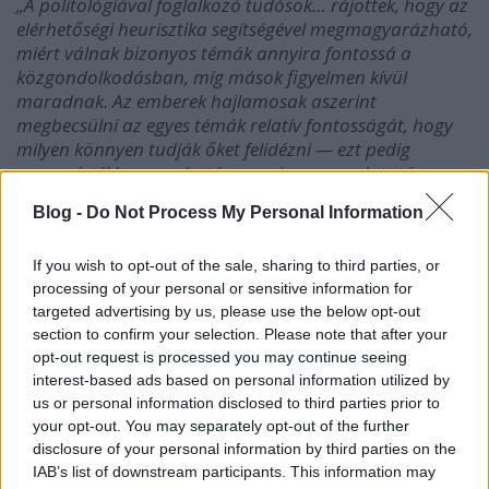
„A politológiával foglalkozó tudósok… rájöttek, hogy az
elérhetőségi heurisztika segítségével megmagyarázható,
miért válnak bizonyos témák annyira fontossá a
közgondolkodásban, míg mások figyelmen kívül
maradnak. Az emberek hajlamosak aszerint
megbecsülni az egyes témák relatív fontosságát, hogy
milyen könnyen tudják őket felidézni — ezt pedig
nagymértékben meghatározza, hogy az adott téma
milyen mértékben van jelen a médiában. A gyakran
Blog -
Do Not Process My Personal Information
emlegetett témák elárasztják gondolkodásunkat, míg
mások még csak be sem kerülnek a köztudatba. A
If you wish to opt-out of the sale, sharing to third parties, or
média viszont azt választja ki közlésre, ami szerinte
processing of your personal or sensitive information for
aktuálisan foglalkoztatja a közgondolkodást. Nem
targeted advertising by us, please use the below opt-out
véletlen, hogy az autoriter rendszerek nagy nyomást
section to confirm your selection. Please note that after your
gyakorolnak a független médiára…”
opt-out request is processed you may continue seeing
interest-based ads based on personal information utilized by
Van-e kedvetek válaszolni?
—
Interaktív rész
us or personal information disclosed to third parties prior to
your opt-out. You may separately opt-out of the further
Kahneman és Tversky — mindkettő alapos ember
disclosure of your personal information by third parties on the
lévén — persze azt is megvizsgálta, minek
IAB’s list of downstream participants. This information may
köszönhető, hogy eredményeiket ilyen feltűnően