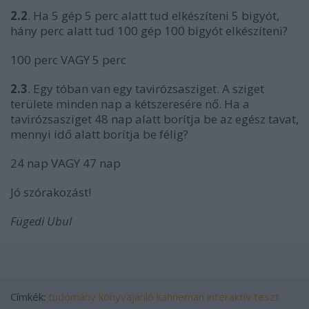
2.2
. Ha 5 gép 5 perc alatt tud elkészíteni 5 bigyót,
hány perc alatt tud 100 gép 100 bigyót elkészíteni?
100 perc VAGY 5 perc
2.3
. Egy tóban van egy tavirózsasziget. A sziget
területe minden nap a kétszeresére nő. Ha a
tavirózsasziget 48 nap alatt borítja be az egész tavat,
mennyi idő alatt borítja be félig?
24 nap VAGY 47 nap
Jó szórakozást!
Fügedi Ubul
Címkék:
tudomány
könyvajánló
kahneman
interaktív teszt