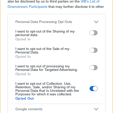
also be disclosed by us to third parties on the
IAB’s List of
nagy érdeklődéssel fogadták. A siker alapvető
Downstream Participants
that may further disclose it to other
okának azt találták, hogy cikkeikben pontosan
third parties.
ismertették azokat a kérdéseket, teszteket, amik
eredményeire következtetéseiket alapozták — így ki-
Please note that this website/app uses one or more Google
Personal Data Processing Opt Outs
ki utánagondolhatott, és eljuthatott a „hoppá”
services and may gather and store information including but
élményéhez, hogy „nahát, ezt én is pont így
not limited to your visit or usage behaviour. You may click to
I want to opt-out of the Sharing of my
personal data.
gondoltam” — vagy ellenkezőleg, akár feladatonként
grant or deny consent to Google and its third-party tags to
Opted In
változó módon. Közreadok hát itt néhány ilyen
use your data for below specified purposes in below Google
consent section.
kérdést. Aki szeretné megtudni a tutit, írja meg
I want to opt-out of the Sale of my
Personal Data.
nekem saját megfejtéseit a
pasteurperc@gmail.com
Opted In
levélcímemre, én meg majd megírom a hivatalos
válaszokat.
I want to opt-out of processing my
Personal Data for Targeted Advertising.
Opted In
Ha elég sokan írtok, folytatom.
I want to opt-out of Collection, Use,
Természetesen mindenkiben él a késztetés, hogy
Retention, Sale, and/or Sharing of my
Personal Data that Is Unrelated with the
puskázzon (na, csak egy kicsit), de erre az esetre
Purposes for which it was collected.
álljanak itt Zsoldos Péter halhatatlan melléxereplője,
Opted Out
Avatella szavai:
"Annak a győzelme becstelen, és a
lantosok gyalázkodó énekeket zengenek róla végig a
Google consents