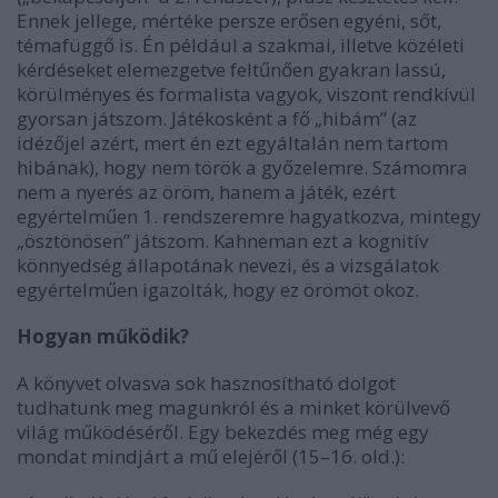
Ennek jellege, mértéke persze erősen egyéni, sőt,
témafüggő is. Én például a szakmai, illetve közéleti
kérdéseket elemezgetve feltűnően gyakran lassú,
körülményes és formalista vagyok, viszont rendkívül
gyorsan játszom. Játékosként a fő „hibám” (az
idézőjel azért, mert én ezt egyáltalán nem tartom
hibának), hogy nem török a győzelemre. Számomra
nem a nyerés az öröm, hanem a játék, ezért
egyértelműen 1. rendszeremre hagyatkozva, mintegy
„ösztönösen” játszom. Kahneman ezt a kognitív
könnyedség állapotának nevezi, és a vizsgálatok
egyértelműen igazolták, hogy ez örömöt okoz.
Hogyan működik?
A könyvet olvasva sok hasznosítható dolgot
tudhatunk meg magunkról és a minket körülvevő
világ működéséről. Egy bekezdés meg még egy
mondat mindjárt a mű elejéről (15–16. old.):