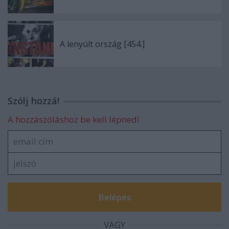
A lenyúlt ország [454.]
Szólj hozzá!
A hozzászóláshoz be kell lépned!
VAGY