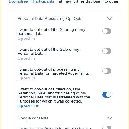
Downstream Participants
that may further disclose it to other
third parties.
Ezúttal sem egyeztettek a szakmai szervezetekkel
(Móricz-Sabján Simon / Népszabadság)
Please note that this website/app uses one or more Google
Personal Data Processing Opt Outs
services and may gather and store information including but
Most szigorítani akarják a kéttannyelvű iskolák
not limited to your visit or usage behaviour. You may click to
I want to opt-out of the Sharing of my
működési feltételeit. Többek között olyan
personal data.
grant or deny consent to Google and its third-party tags to
Opted In
feltételeket írnak elő, amik teljesítése nem az
use your data for below specified purposes in below Google
iskolától függ. Például ne csökkenhessen az iskolát
consent section.
I want to opt-out of the Sale of my
kezdők száma nyolcvan százalék alá az érettségiig.
Personal Data.
De az élet nem ilyen egyszerű. Például valamelyik
Opted In
gyerek a nulladik év után rájön, ő nem ilyet akar.
I want to opt-out of processing my
Vagy elköltöznek az iskola környékéről és másutt
Personal Data for Targeted Advertising.
tanul tovább.
Opted In
I want to opt-out of Collection, Use,
Azt is elő akarják írni, hogy 90 százaléknak kötelező
Retention, Sale, and/or Sharing of my
a középfokú nyelvvizsga megszerzése. És ha valaki
Personal Data that Is Unrelated with the
Purposes for which it was collected.
nem tudja vagy nem akarja? Ugyanis a középfokú
Opted Out
nyelvvizsgához emelt szintű érettségi kell, amire az
érettségire jelentkezőt nem lehet kötelezni.
Google consents
A napokban újabb nehezítést tervezett a kormány: a
I want to allow Google to enable storage