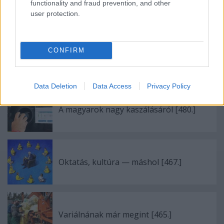
functionality and fraud prevention, and other
user protection.
Ajánlott bejegyzések:
CONFIRM
Az attitűd erősítése a fontos [440.]
Data Deletion
Data Access
Privacy Policy
A magyarok nagy kaszálásáról [480.]
Oktatás, kultúra — máshol [467.]
Variálnának már megint [465.]