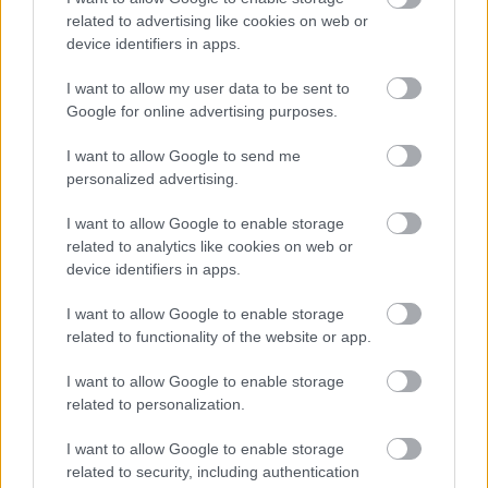
nyelvtanításhoz kötelező lesz a magyar pedagógiai
related to advertising like cookies on web or
diploma. Tehát egy angol anyanyelvű, cambridgei
device identifiers in apps.
diplomás tanárnak meg kellene szerezni egy
magyarországi egyetem diplomáját is. Ez az ötlet –
I want to allow my user data to be sent to
az anyanyelvi tanárok kizárása – nem csak a
Google for online advertising purposes.
kéttannyelvűekre vonatkozna, hanem áltanos
I want to allow Google to send me
követelmény minden iskolánál.
personalized advertising.
Csak kérdem: hogyan lesz így több idegen nyelvet
I want to allow Google to enable storage
tudó magyar?
related to analytics like cookies on web or
device identifiers in apps.
Gergely József
I want to allow Google to enable storage
related to functionality of the website or app.
I want to allow Google to enable storage
Címkék:
népszabadság
kormány
nyelvvizsga
pedagógusok
related to personalization.
iskolák
I want to allow Google to enable storage
related to security, including authentication