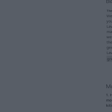
Bl
The
We
you
La
mad
we
the
ge
La
gr
Mo
1. 
mon
kit