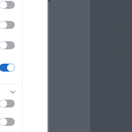
cebook oldalunk
erzőink
nekünk írták
ier
P
meter Tamás
osa és Kispál
vosa Gábor
rid Gábor
edi Ubul
gely és Kispál
gely József
nvald György
nwald György
pál Tibor
rosán Bence
meth Gábor
yns
lágyi Attila