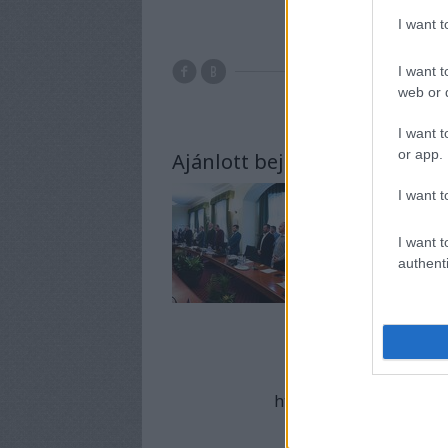
I want 
I want t
önkormány
web or d
I want t
or app.
Ajánlott bejegyzések:
I want t
I want t
authenti
A bejeg
https://mierzsebetvaro