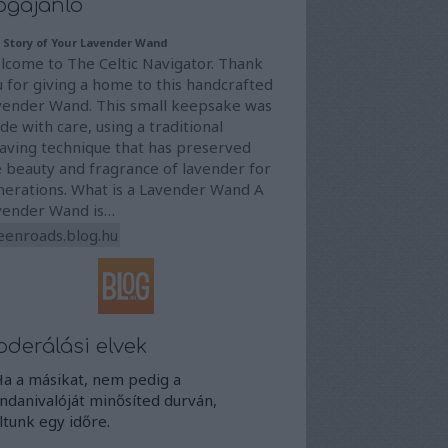
ogajánló
 Story of Your Lavender Wand
lcome to The Celtic Navigator. Thank
 for giving a home to this handcrafted
vender Wand. This small keepsake was
e with care, using a traditional
aving technique that has preserved
 beauty and fragrance of lavender for
nerations. What is a Lavender Wand A
vender Wand is…
eenroads.blog.hu
derálási elvek
Ha a másikat, nem pedig a
danivalóját minősíted durván,
iltunk egy időre.