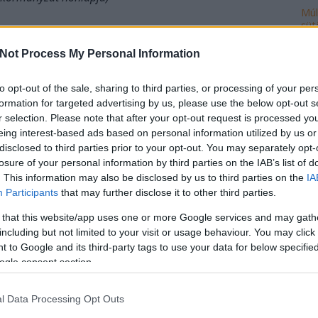
Múl
süt
Not Process My Personal Information
Ke
-FÜGE-PM-EEE)
to opt-out of the sale, sharing to third parties, or processing of your per
formation for targeted advertising by us, please use the below opt-out s
TT-FÜGE-PM-EEE)
Ro
r selection. Please note that after your opt-out request is processed y
eing interest-based ads based on personal information utilized by us or
cse
-FÜGE-PM-EEE)
disclosed to third parties prior to your opt-out. You may separately opt-
do
FÜGE-PM-EEE)
losure of your personal information by third parties on the IAB’s list of
fej
T-FÜGE-PM-EEE)
. This information may also be disclosed by us to third parties on the
IA
ház
Participants
that may further disclose it to other third parties.
ily
isk
 that this website/app uses one or more Google services and may gath
FÜGE-PM-EEE)
mi
including but not limited to your visit or usage behaviour. You may click 
múl
 to Google and its third-party tags to use your data for below specifi
EGYÜTT-FÜGE-PM-EEE)
ön
ogle consent section.
vál
po
l Data Processing Opt Outs