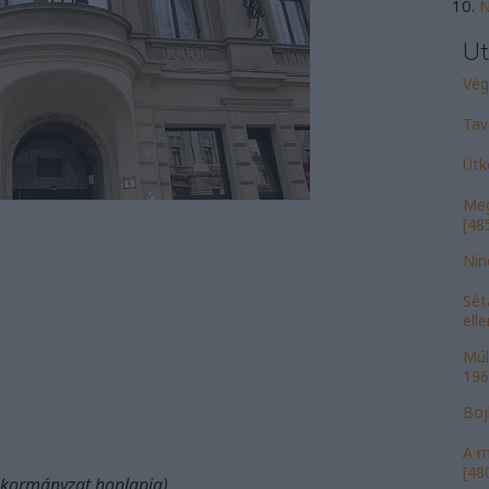
N
Ut
Vége
Tav
Ütk
Meg
[485
Nin
Sét
ell
Múl
196
Bojk
A m
[480
nkormányzat honlapja)