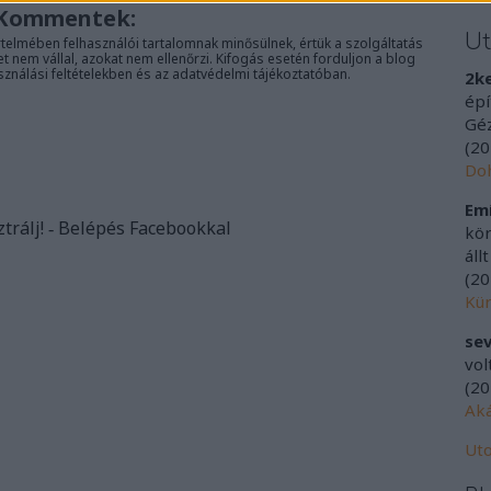
Kommentek:
U
telmében felhasználói tartalomnak minősülnek, értük a
szolgáltatás
nem vállal, azokat nem ellenőrzi. Kifogás esetén forduljon a blog
sználási feltételekben
és az
adatvédelmi tájékoztatóban
.
2k
épí
Géz
(
20
Doh
Emí
ztrálj
! ‐
Belépés Facebookkal
kör
áll
(
20
Kür
sev
vol
(
20
Aká
Uto