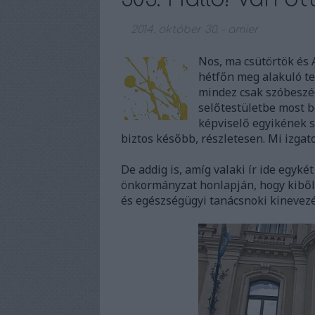
2014. október 30.
-
amier
Nos, ma csütörtök és A
hétfőn meg alakuló te
mindez csak szóbeszé
selőtestületbe most b
képviselő egyikének 
biztos később, részletesen. Mi izgat
De addig is, amíg valaki ír ide egyké
önkormányzat honlapján, hogy kiből 
és egészségügyi tanácsnoki kinevezé