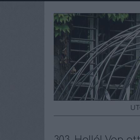
UT
303. Halló! Van ot