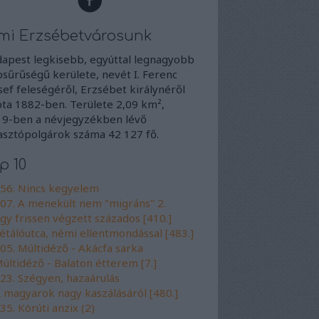
mi Erzsébetvárosunk
apest legkisebb, egyúttal legnagyobb
sűrűségű kerülete, nevét I. Ferenc
sef feleségéről, Erzsébet királynéről
ta 1882-ben. Területe 2,09 km²,
9-ben a névjegyzékben lévő
asztópolgárok száma 42 127 fő.
p 10
56. Nincs kegyelem
07. A menekült nem "migráns" 2.
gy frissen végzett százados [410.]
étálóutca, némi ellentmondással [483.]
05. Múltidéző - Akácfa sarka
últidéző - Balaton étterem [7.]
23. Szégyen, hazaárulás
 magyarok nagy kaszálásáról [480.]
35. Körúti anzix (2)