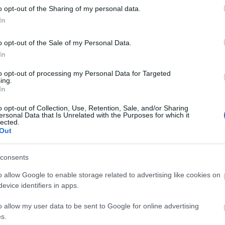
Fa
ról is.
Németh Gábor János
az Asbóth utcában
o opt-out of the Sharing of my personal data.
 volt.
Ujvári-Kövér Mónika
közgazdaságtant tanult,
In
delmi és energetikai ügyekkel foglalkozik.
Veres
veles közgazdászként, de a Műszaki Főiskolára is
Sz
o opt-out of the Sale of my Personal Data.
ay Gyula
hobbija az olvasás, szeret színházba és
...
In
er-helyettes volt.
Nagy Andrea
tősgyökeres
Am
k társasházakkal alkalmazottként és önkormányzati
to opt-out of processing my Personal Data for Targeted
BB
ny Péter Katolikus Egyetemen végez ebben a
ing.
De
In
 frakciótitkár.
Dr. Bajkai István
az ERVA embere
Dev
r
bölcsész végzettségű, három ciklus óta képvise-
De
o opt-out of Collection, Use, Retention, Sale, and/or Sharing
 pár-, családterápiás- és önismereti szakember,
ersonal Data that Is Unrelated with the Purposes for which it
Fed
lected.
 védésére készül.
(ittlakunk.hu)
Füg
Out
Ger
***
Ger
consents
Hu
is megtudni, hogy miképpen lehetséges, hogy valaki a
Hu
o allow Google to enable storage related to advertising like cookies on
avazva, lelkesen tartózkodás gombot nyom. Nem akart
Kis
evice identifiers in apps.
…
Ma
Né
o allow my user data to be sent to Google for online advertising
rozás, esetleg együtt éneklés az alakuló ülésen?
Pa
s.
Szi