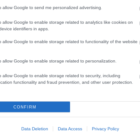
to allow Google to send me personalized advertising.
D
Szólj hozzá!
o allow Google to enable storage related to analytics like cookies on
Do
zat
képviselőtestület
testületi ülés
ittlakunk.hu
evice identifiers in apps.
Itt
aki
o allow Google to enable storage related to functionality of the website
Ar
20
o allow Google to enable storage related to personalization.
202
202
o allow Google to enable storage related to security, including
202
cation functionality and fraud prevention, and other user protection.
202
20
20
20
CONFIRM
20
yzés trackback címe:
202
sunk.blog.hu/api/trackback/id/6848843
202
Data Deletion
Data Access
Privacy Policy
202
To