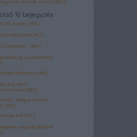
agyon át akarják szabni [455.]
olsó 10 bejegyzés
t ért a nyár... [488.]
aszi adásszünet [487.]
öző fejekben… [486.]
szakadt az összeköttetés
.]
csenek felkészülve [484.]
álóutca, némi
entmondással [483.]
tidéző - Magyar Színház,
2. [482.]
ottálni kell [481.]
agyarok nagy kaszálásáról
.]