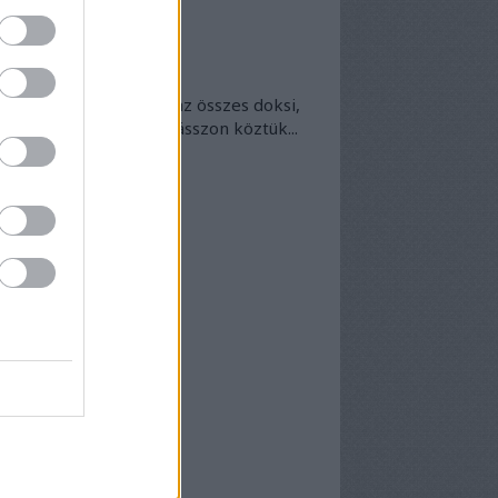
okumentumtár
kumentumok
- egyben
 egyben található meg az összes doksi,
nek van kedve - bogarásszon köztük...
chívum
25 szeptember
(
1
)
5 április
(
5
)
5 március
(
7
)
5 február
(
7
)
5 január
(
8
)
24 december
(
3
)
24 november
(
6
)
24 október
(
7
)
24 szeptember
(
6
)
4 augusztus
(
6
)
4 július
(
5
)
4 június
(
7
)
vább
...