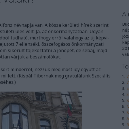
A 
Bud
lfonz névnapja van. A kósza kerületi hírek szerint
nép
stületi ülés volt. Ja, az önkormányzatban. Ugyan
Józ
dből tudható
, merthogy erről valahogy
az új képvi-
kap
ejutott 7 ellenzéki, összefogásos önkormányzati
201
sem
sikerült tájékoztatni a jónépet, de sebaj, majd
vál
ottan várjuk a beszámolókat.
To
t sort minderről, nézzük meg most így együtt az
mi lett. (Kispál Tibornak meg gratulálunk Szociális
7
séhez.)
7
E
S
8
M
8
A
5