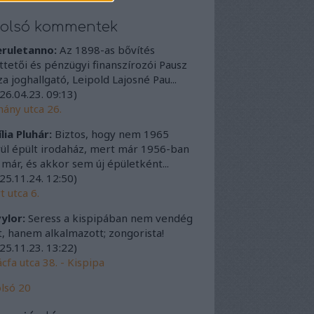
tolsó kommentek
eruletanno:
Az 1898-as bővítés
ttetői és pénzügyi finanszírozói Pausz
a joghallgató, Leipold Lajosné Pau...
26.04.23. 09:13
)
ány utca 26.
lia Pluhár:
Biztos, hogy nem 1965
ül épült irodaház, mert már 1956-ban
t már, és akkor sem új épületként...
25.11.24. 12:50
)
t utca 6.
ylor:
Seress a kispipában nem vendég
t, hanem alkalmazott; zongorista!
25.11.23. 13:22
)
cfa utca 38. - Kispipa
lsó 20