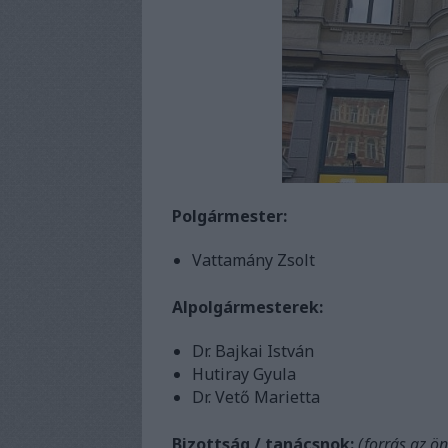
Polgármester:
Vattamány Zsolt
Alpolgármesterek:
Dr. Bajkai István
Hutiray Gyula
Dr. Vető Marietta
Bizottság / tanácsnok:
(forrás az ö