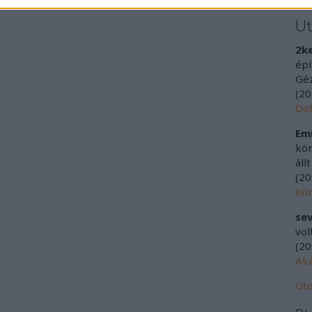
U
2k
épí
Géz
(
20
Doh
Emí
kör
áll
(
20
Kür
sev
vol
(
20
Aká
Uto