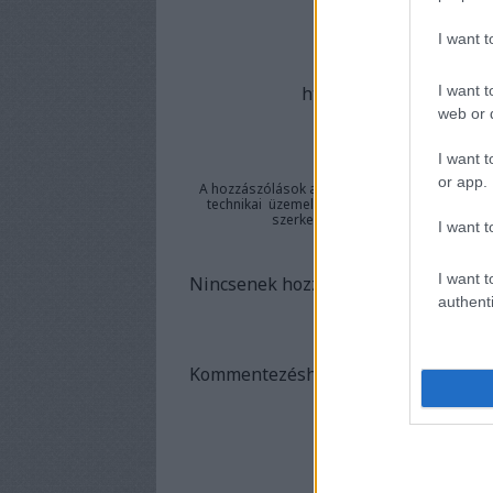
I want 
A bejeg
I want t
https://mierzsebetvaro
web or d
I want t
or app.
A hozzászólások a
vonatkozó jogszabályok
ér
technikai
üzemeltetője semmilyen felelősséget 
szerkesztőjéhez. Részletek a
Felha
I want t
I want t
Nincsenek hozzászólások.
authenti
Kommentezéshez
lépj be
, vagy
regis