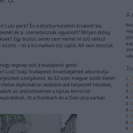
A 
Bud
rl Lutz park? És a díszburkolatból kirakott kis
nép
szemét és a szemeteszsák ugyanott? Milyen dolog
Józ
ések? Egy biztos: senki sem mehet el szó nélkül
kap
 között – itt a környéken (is) zajlik. Mi sem tesszük.
201
vál
hogy tegnap volt a budapesti gettó
To
arl Lutz Svájc budapesti követségének alkonzulja
ljesített szolgálatot, és 62 ezer magyar zsidó életét
7
 illetve diplomáciai védelem alá helyezett házakat,
7
atott az üldözötteknek a nyilas terrorral
E
S
ejáratánál, itt a Rumbach és a Dob utca sarkán
8
M
8
A
5