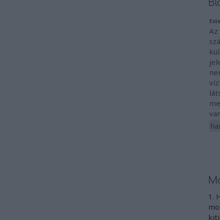
Bl
Est
Az 
sz
kü
jel
ne
ví
lát
me
va
ha
Mo
1. 
mon
kit