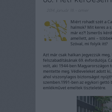
2014. január 18.
-
amier
Miért rohadt szét a Ca
halmok? Mit keres a 
már ez?! Ismerős kérd
amellett, ami – többek
Szóval, mi folyik itt?
Azt már csak halkan jegyezzük meg, 
felszabadításának 69. évfordulója. C
volt, aki 1944-ben Magyarországon te
mentette meg. Védleveleket adott ki,
ahol viszonylagos biztonságot nyújth
szemben.1991-ben az egykori gettó b
emlékművet emeltek tiszteletére.