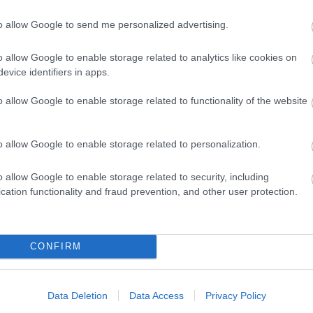
to allow Google to send me personalized advertising.
D
yzés trackback címe:
Do
o allow Google to enable storage related to analytics like cookies on
sunk.blog.hu/api/trackback/id/5769296
Itt
evice identifiers in apps.
aki
Kommentek:
o allow Google to enable storage related to functionality of the website
Ar
telmében felhasználói tartalomnak minősülnek, értük a
szolgáltatás
nem vállal, azokat nem ellenőrzi. Kifogás esetén forduljon a blog
20
sználási feltételekben
és az
adatvédelmi tájékoztatóban
.
o allow Google to enable storage related to personalization.
202
202
202
o allow Google to enable storage related to security, including
202
cation functionality and fraud prevention, and other user protection.
20
20
20
ztrálj
! ‐
Belépés Facebookkal
CONFIRM
20
202
202
202
Data Deletion
Data Access
Privacy Policy
To