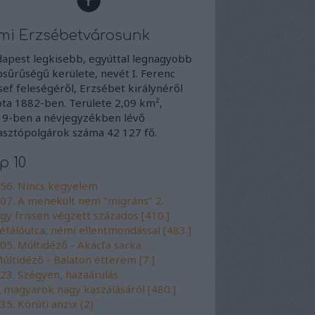
mi Erzsébetvárosunk
apest legkisebb, egyúttal legnagyobb
sűrűségű kerülete, nevét I. Ferenc
sef feleségéről, Erzsébet királynéről
ta 1882-ben. Területe 2,09 km²,
9-ben a névjegyzékben lévő
asztópolgárok száma 42 127 fő.
p 10
56. Nincs kegyelem
07. A menekült nem "migráns" 2.
gy frissen végzett százados [410.]
étálóutca, némi ellentmondással [483.]
05. Múltidéző - Akácfa sarka
últidéző - Balaton étterem [7.]
23. Szégyen, hazaárulás
 magyarok nagy kaszálásáról [480.]
35. Körúti anzix (2)