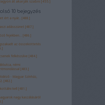
agyon át akarják szabni [455.]
olsó 10 bejegyzés
t ért a nyár... [488.]
aszi adásszünet [487.]
öző fejekben… [486.]
szakadt az összeköttetés
.]
csenek felkészülve [484.]
álóutca, némi
entmondással [483.]
tidéző - Magyar Színház,
2. [482.]
ottálni kell [481.]
agyarok nagy kaszálásáról
.]