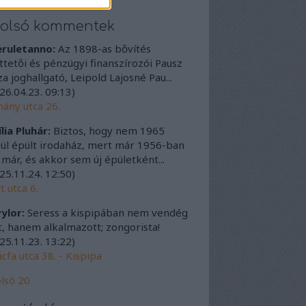
tolsó kommentek
eruletanno:
Az 1898-as bővítés
ttetői és pénzügyi finanszírozói Pausz
a joghallgató, Leipold Lajosné Pau...
26.04.23. 09:13
)
ány utca 26.
lia Pluhár:
Biztos, hogy nem 1965
ül épült irodaház, mert már 1956-ban
t már, és akkor sem új épületként...
25.11.24. 12:50
)
t utca 6.
ylor:
Seress a kispipában nem vendég
t, hanem alkalmazott; zongorista!
25.11.23. 13:22
)
cfa utca 38. - Kispipa
lsó 20