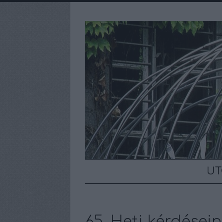
UT
65. Heti kérdésein