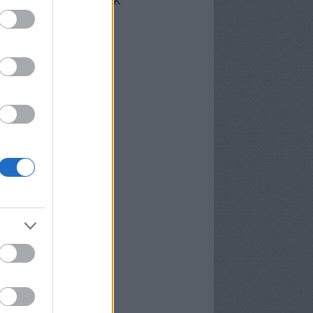
cebook oldalunk
erzőink
nekünk írták
ier
P
meter Tamás
osa és Kispál
vosa Gábor
rid Gábor
edi Ubul
gely és Kispál
gely József
nvald György
nwald György
pál Tibor
rosán Bence
meth Gábor
yns
lágyi Attila