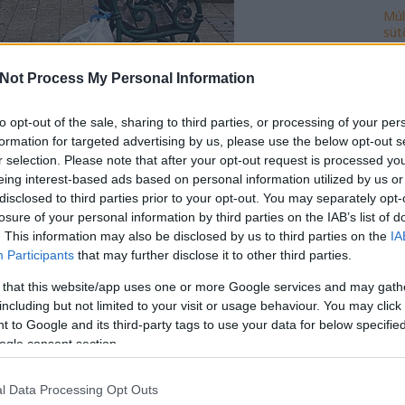
Múl
süt
Ke
Not Process My Personal Information
to opt-out of the sale, sharing to third parties, or processing of your per
formation for targeted advertising by us, please use the below opt-out s
Ro
r selection. Please note that after your opt-out request is processed y
cse
eing interest-based ads based on personal information utilized by us or
do
disclosed to third parties prior to your opt-out. You may separately opt-
fej
losure of your personal information by third parties on the IAB’s list of
ház
. This information may also be disclosed by us to third parties on the
IA
ily
Participants
that may further disclose it to other third parties.
isk
 that this website/app uses one or more Google services and may gath
mi
including but not limited to your visit or usage behaviour. You may click 
múl
 to Google and its third-party tags to use your data for below specifi
ön
ogle consent section.
vál
po
l Data Processing Opt Outs