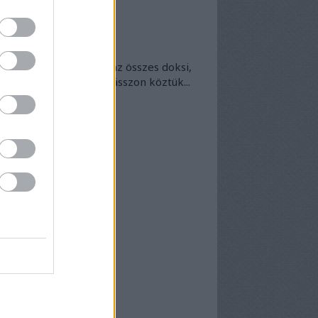
okumentumtár
kumentumok
- egyben
 egyben található meg az összes doksi,
nek van kedve - bogarásszon köztük...
chívum
25 szeptember
(
1
)
5 április
(
5
)
5 március
(
7
)
5 február
(
7
)
5 január
(
8
)
24 december
(
3
)
24 november
(
6
)
24 október
(
7
)
24 szeptember
(
6
)
4 augusztus
(
6
)
4 július
(
5
)
4 június
(
7
)
vább
...