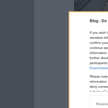
Blog -
Do 
If you wish 
sensitive in
confirm you
continue se
information 
further disc
participants
Downstream 
Please note
information 
deny consent
in below Go
Persona