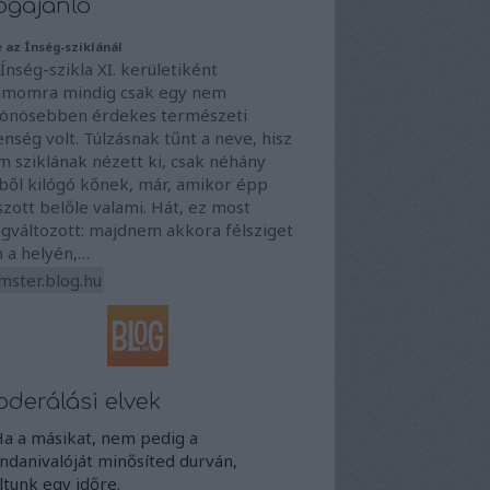
ogajánló
e az Ínség-sziklánál
Ínség-szikla XI. kerületiként
ámomra mindig csak egy nem
lönösebben érdekes természeti
enség volt. Túlzásnak tűnt a neve, hisz
m sziklának nézett ki, csak néhány
zből kilógó kőnek, már, amikor épp
szott belőle valami. Hát, ez most
gváltozott: majdnem akkora félsziget
n a helyén,…
mster.blog.hu
derálási elvek
Ha a másikat, nem pedig a
danivalóját minősíted durván,
iltunk egy időre.