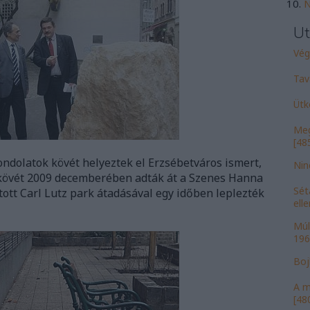
N
Ut
Vége
Tav
Ütk
Meg
[485
ndolatok kövét helyeztek el Erzsébetváros ismert,
Nin
 kövét 2009 decemberében adták át a Szenes Hanna
Sét
ított Carl Lutz park átadásával egy időben leplezték
ell
Múl
196
Bojk
A m
[480