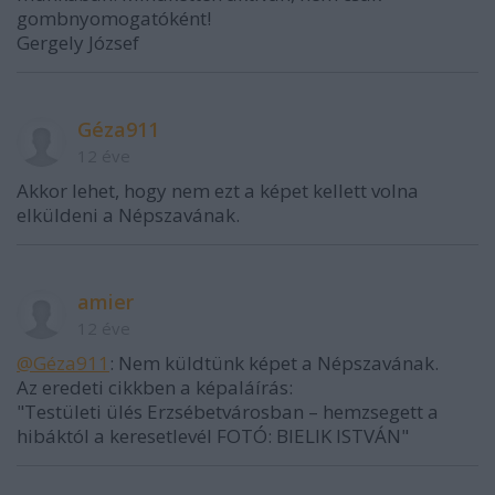
gombnyomogatóként!
Gergely József
Géza911
12 éve
Akkor lehet, hogy nem ezt a képet kellett volna
elküldeni a Népszavának.
amier
12 éve
@Géza911
: Nem küldtünk képet a Népszavának.
Az eredeti cikkben a képaláírás:
"Testületi ülés Erzsébetvárosban – hemzsegett a
hibáktól a keresetlevél FOTÓ: BIELIK ISTVÁN"