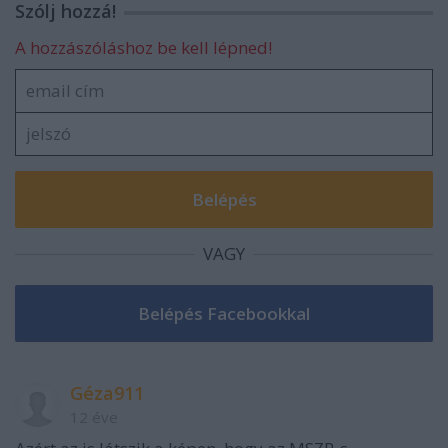
Szólj hozzá!
A hozzászóláshoz be kell lépned!
VAGY
Géza911
12 éve