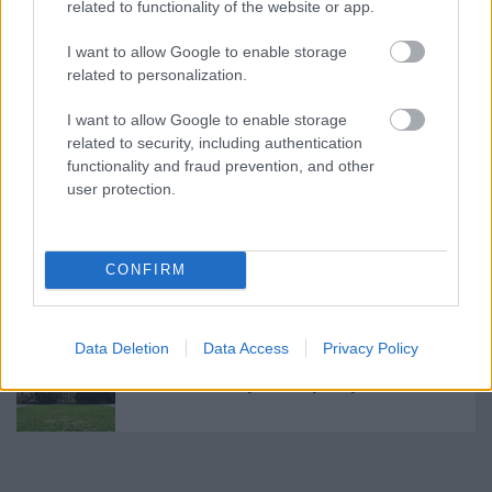
related to functionality of the website or app.
Megszakadt az összeköttetés [485.]
I want to allow Google to enable storage
related to personalization.
I want to allow Google to enable storage
related to security, including authentication
Kelj föl és járj? [450.]
functionality and fraud prevention, and other
user protection.
Megalakult az új testület [447.]
CONFIRM
Data Deletion
Data Access
Privacy Policy
Az óbudai Zichy-kastély lenyúlása [442.]