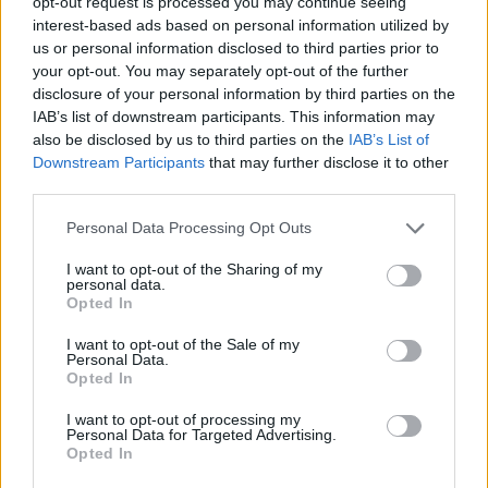
opt-out request is processed you may continue seeing
közpénzből! – az önkormányzat az azt
interest-based ads based on personal information utilized by
megfogalmazó budajenői ügyvédi irodának…
us or personal information disclosed to third parties prior to
your opt-out. You may separately opt-out of the further
Mert kérem tisztelettel, az egy dolog, hogy a
disclosure of your personal information by third parties on the
polgármester úr saját kezűleg tud zászlót kitűzni,
IAB’s list of downstream participants. This information may
ahhoz nem kell túl sok ész. Az is egy dolog, hogy
also be disclosed by us to third parties on the
IAB’s List of
szintén
saját kezűleg tud furán bezárt iskolát
Downstream Participants
that may further disclose it to other
átjátszani az egyháznak, vagy
díjazni a szomszéd
third parties.
kerület
fidelitaszos álciviljeit. Ám lássuk be, jóval
Please note that this website/app uses one or more Google
Personal Data Processing Opt Outs
nehezebb dolog megfelelő jogászt találni ahhoz,
services and may gather and store information including but
hogy megalapozatlan követeléseit legalább
not limited to your visit or usage behaviour. You may click to
I want to opt-out of the Sharing of my
megfelelő formába öntse. Ez most nem jött össze.
personal data.
grant or deny consent to Google and its third-party tags to
Opted In
use your data for below specified purposes in below Google
Tartok tőle, hogy az atyaúristen nem jókedvében
consent section.
I want to opt-out of the Sale of my
teremtette nekünk ezt a zászlólengető
Personal Data.
beadványírattatót…
Opted In
Payns
I want to opt-out of processing my
Personal Data for Targeted Advertising.
Opted In
(Azért a testületi ülésről készült fénykép is sok