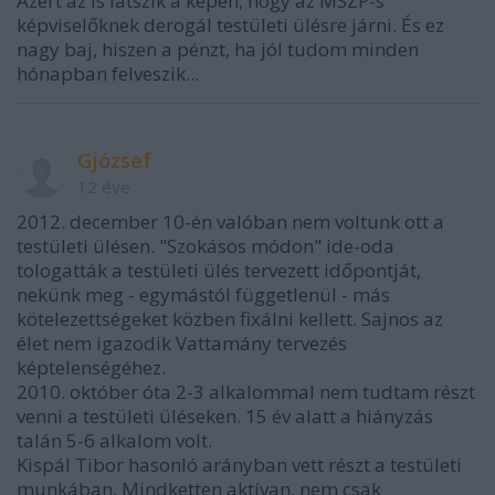
Azért az is látszik a képen, hogy az MSZP-s
képviselőknek derogál testületi ülésre járni. És ez
nagy baj, hiszen a pénzt, ha jól tudom minden
hónapban felveszik...
Gjózsef
12 éve
2012. december 10-én valóban nem voltunk ott a
testületi ülésen. "Szokásos módon" ide-oda
tologatták a testületi ülés tervezett időpontját,
nekünk meg - egymástól függetlenül - más
kötelezettségeket közben fixálni kellett. Sajnos az
élet nem igazodik Vattamány tervezés
képtelenségéhez.
2010. október óta 2-3 alkalommal nem tudtam részt
venni a testületi üléseken. 15 év alatt a hiányzás
talán 5-6 alkalom volt.
Kispál Tibor hasonló arányban vett részt a testületi
munkában. Mindketten aktívan, nem csak