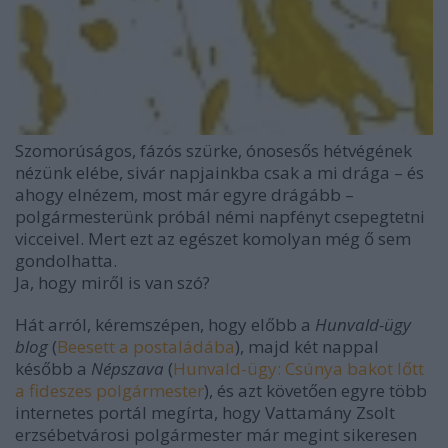
Szomorúságos, fázós szürke, ónosesős hétvégének
nézünk elébe, sivár napjainkba csak a mi drága – és
ahogy elnézem, most már egyre drágább –
polgármesterünk próbál némi napfényt csepegtetni
vicceivel. Mert ezt az egészet komolyan még ő sem
gondolhatta.
Ja, hogy miről is van szó?
Hát arról, kéremszépen, hogy előbb a
Hunvald-ügy
blog
(
Beesett a postaládába
), majd két nappal
később a
Népszava
(
Hunvald-ügy: Csúnya bakot lőtt
a fideszes polgármester
), és azt követően egyre több
internetes portál megírta, hogy Vattamány Zsolt
erzsébetvárosi polgármester már megint sikeresen