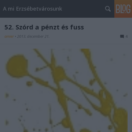
A mi Erzsébetvárosunk
52. Szórd a pénzt és fuss
amier
•
2013. december 21.
4