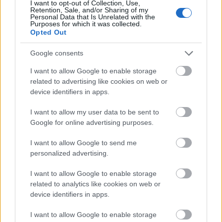
mindent elárul. A polgármester laptopja
I want to opt-out of Collection, Use,
Retention, Sale, and/or Sharing of my
kikapcsolva, rajta egy kockás füzet, arról olvas fel
Personal Data that Is Unrelated with the
valamit... Nesze neked XXI. század!)
Purposes for which it was collected.
Opted Out
Google consents
I want to allow Google to enable storage
Címkék:
népszava
önkormányzat
polgármester
közpénz
related to advertising like cookies on web or
kártérítés
hunvald györgy
vattamány zsolt
Erzsébetváros
device identifiers in apps.
hunvald-per
I want to allow my user data to be sent to
Google for online advertising purposes.
I want to allow Google to send me
Ajánlott bejegyzések:
personalized advertising.
I want to allow Google to enable storage
related to analytics like cookies on web or
Véget ért a nyár... [488.]
device identifiers in apps.
I want to allow Google to enable storage