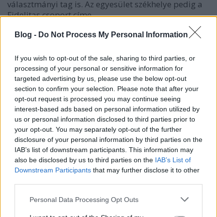
választmányi tag is. Az egyesület székhelye pedig a
Fidelitas csoport címe.
Blog -
Do Not Process My Personal Information
If you wish to opt-out of the sale, sharing to third parties, or
processing of your personal or sensitive information for
targeted advertising by us, please use the below opt-out
section to confirm your selection. Please note that after your
opt-out request is processed you may continue seeing
interest-based ads based on personal information utilized by
us or personal information disclosed to third parties prior to
your opt-out. You may separately opt-out of the further
disclosure of your personal information by third parties on the
IAB’s list of downstream participants. This information may
also be disclosed by us to third parties on the
IAB’s List of
Downstream Participants
that may further disclose it to other
third parties.
Szép is ez. Mert ha jól értem, most a polgármester
úrék a mi önkormányzatunkkal fizettetik ki a
Please note that this website/app uses one or more Google
Personal Data Processing Opt Outs
szomszéd kerületben lévő párttársaikat. Érdekes
services and may gather and store information including but