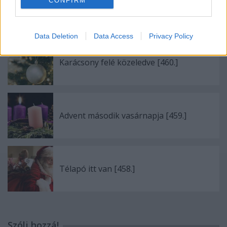
CONFIRM
Variálnának már megint [465.]
Data Deletion
Data Access
Privacy Policy
Karácsony felé közeledve [460.]
Advent második vasárnapja [459.]
Télapó itt van [458.]
Szólj hozzá!