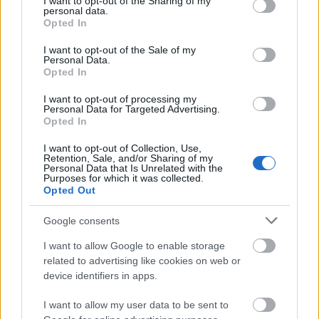
ajándékozás.
not limited to your visit or usage behaviour. You may click to
I want to opt-out of the Sharing of my
personal data.
grant or deny consent to Google and its third-party tags to
Opted In
Gergely József
use your data for below specified purposes in below Google
consent section.
I want to opt-out of the Sale of my
Personal Data.
***
Opted In
2012 februárjában az atlatszo.hu
az ötödik kerület
I want to opt-out of processing my
vagyongazdálkodásának furcsaságait bemutató
Personal Data for Targeted Advertising.
Opted In
cikksorozatában szóba került a
Fiatalok az
összefogásért Egyesület
is
(
Belváros-Lipótváros:
I want to opt-out of Collection, Use,
Álcivilekre is százmilliókat költöttek
)
. Ebből kiderült,
Retention, Sale, and/or Sharing of my
Personal Data that Is Unrelated with the
hogy az említett egyesület 2008 – 2011 között
Purposes for which it was collected.
összesen 12,1 millió Ft támogatást kapott. Az
Opted Out
egyesületről nem sok információ érhető el, de a
Facebook
megoldást kínál
: ez az egyesület a
Google consents
Fidelitas Aulich ifjúsági klubjának üzemeltetője.
I want to allow Google to enable storage
related to advertising like cookies on web or
Az írásban felsorolt szervezetek közös jellemzője,
device identifiers in apps.
hogy gyakorlatilag alig érhető el tevé- kenységre
vonatkozó információ, ezért az atlatszo.hu 2012-ben
I want to allow my user data to be sent to
közérdekű adatigényléssel fordul a Belváros-