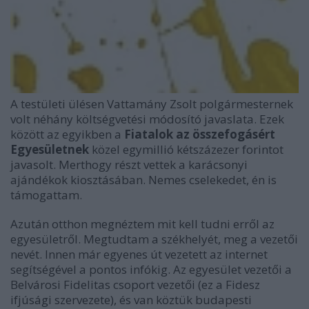
A testületi ülésen Vattamány Zsolt polgármesternek
volt néhány költségvetési módosító javaslata. Ezek
között az egyikben a
Fiatalok az összefogásért
Egyesületnek
közel egymillió kétszázezer forintot
javasolt. Merthogy részt vettek a karácsonyi
ajándékok kiosztásában. Nemes cselekedet, én is
támogattam.
Azután otthon megnéztem mit kell tudni erről az
egyesületről. Megtudtam a székhelyét, meg a vezetői
nevét. Innen már egyenes út vezetett az internet
segítségével a pontos infókig. Az egyesület vezetői a
Belvárosi Fidelitas csoport vezetői (ez a Fidesz
ifjúsági szervezete), és van köztük budapesti