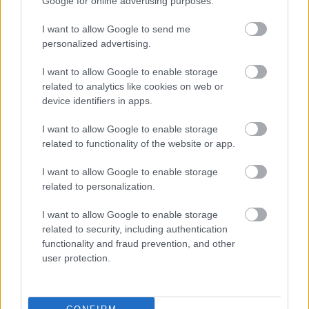
Google for online advertising purposes.
Lipótvárosi Önkormányzathoz, hogy hozzák
nyilvánosságra ezen szerve- zetek támogatási
I want to allow Google to send me
szerződéseit és elszámolásait.
personalized advertising.
I want to allow Google to enable storage
related to analytics like cookies on web or
device identifiers in apps.
Címkék:
fidesz
karácsony
költségvetés
testületi ülés
vattamány zsolt
I want to allow Google to enable storage
related to functionality of the website or app.
I want to allow Google to enable storage
related to personalization.
Ajánlott bejegyzések:
I want to allow Google to enable storage
related to security, including authentication
functionality and fraud prevention, and other
Oktatás, kultúra — máshol [467.]
user protection.