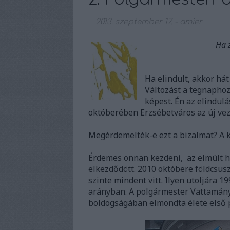
2013. szeptember 17.
-
amier
Ha 
Ha elindult, akkor hát
Változást a tegnaphoz
képest. Én az elindulá
októberében Erzsébetváros az új vez
Megérdemelték-e ezt a bizalmat? A k
Érdemes onnan kezdeni, az elmúlt h
elkezdődött. 2010 októbere földcsu
szinte mindent vitt. Ilyen utoljára 1
arányban. A polgármester Vattamány Z
boldogságában elmondta élete első p