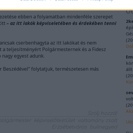
tkezetes és szigorú szabályozás!
U
 vezetése ebben a folyamatban mindenféle szerepet
2k
ött
– az itt lakók képviseletében és érdekében tenni
épí
Géz
(
20
ancsak cserbenhagyta az itt lakókat és nem
Doh
t a teljesítményért Polgármesternek és a Fidesz
ó nagy egyest adunk.
Emí
kör
r Beszédével” folytatjuk, természetesen más
áll
(
20
Kür
sev
vol
(
20
Aká
Szólj hozzá!
polgármester
képviselőtestület
vattamány zsolt
Uto
Erzsébetváros
bulinegyed