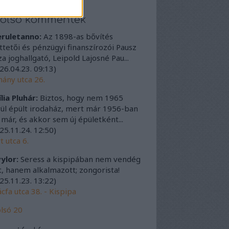
tolsó kommentek
eruletanno:
Az 1898-as bővítés
ttetői és pénzügyi finanszírozói Pausz
a joghallgató, Leipold Lajosné Pau...
26.04.23. 09:13
)
ány utca 26.
lia Pluhár:
Biztos, hogy nem 1965
ül épült irodaház, mert már 1956-ban
t már, és akkor sem új épületként...
25.11.24. 12:50
)
t utca 6.
ylor:
Seress a kispipában nem vendég
t, hanem alkalmazott; zongorista!
25.11.23. 13:22
)
cfa utca 38. - Kispipa
lsó 20