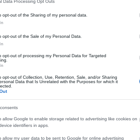
Fa
l Data Processing Opt Outs
z erzsébetvárosiak éjszakai nyugalma. A kerület
int éjféltől már lehet pihenni, mert ott éjfél után
o opt-out of the Sharing of my personal data.
evékenység. Azért elgondolkodtató, hogy mitől ér
In
Sz
ó éjszakai nyugalma a másik felén lakóétól. Talán
kapnak Vattamány polgármester úrtól a szavazók.
...
o opt-out of the Sale of my Personal Data.
etne, mert akkor meg kell magyarázni a
Am
In
BB
De
to opt-out of processing my Personal Data for Targeted
Dev
ing.
lgárok erre a kérdéshalmazra rendszeresen egyest
In
De
 ugyanis erre engednek következtetni azon kevesek
Fed
van és bejutnak ezekre a közmeghallgatásokra. Ez
o opt-out of Collection, Use, Retention, Sale, and/or Sharing
Füg
y másik epizódban lesz kifejtve.
ersonal Data that Is Unrelated with the Purposes for which it
lected.
Ger
Out
Ger
k a "Polgármester Beszédét” és ne felejtsük, hogy
Hu
él!
Hu
consents
Kis
o allow Google to enable storage related to advertising like cookies on
Ma
evice identifiers in apps.
Né
elt bevonásával elkészítendő, következetes és
Pa
goldani. A világ számos helyén vannak erre
o allow my user data to be sent to Google for online advertising
Szi