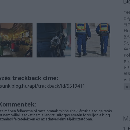
Bl
다낭
다
요?
Ho
완
망,
수
Po
반
안내
택해
yzés trackback címe:
Vi
sunk.blog.hu/api/trackback/id/5519411
po
Kommentek:
telmében felhasználói tartalomnak minősülnek, értük a
szolgáltatás
nem vállal, azokat nem ellenőrzi. Kifogás esetén forduljon a blog
Mo
sználási feltételekben
és az
adatvédelmi tájékoztatóban
.
1. 