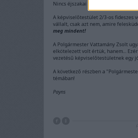
Nincs éjszakai nyugalom! Nincs köve
A képviselőtestület 2/3-os fideszes
vállalt, csak azt nem, amire felesküd
meg mindent!
A Polgármester Vattamány Zsolt ugy
elkötelezett volt értük, hanem… Ezér
vezetésű képviselőtestületnek egy j
A következő részben a "Polgármeste
témában!
Payns