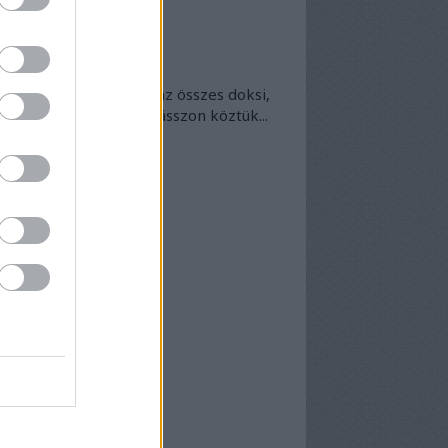
okumentumtár
kumentumok
- egyben
 egyben található meg az összes doksi,
nek van kedve - bogarásszon köztük...
chívum
25 szeptember
(
1
)
5 április
(
5
)
5 március
(
7
)
5 február
(
7
)
5 január
(
8
)
24 december
(
3
)
24 november
(
6
)
24 október
(
7
)
24 szeptember
(
6
)
4 augusztus
(
6
)
4 július
(
5
)
4 június
(
7
)
vább
...