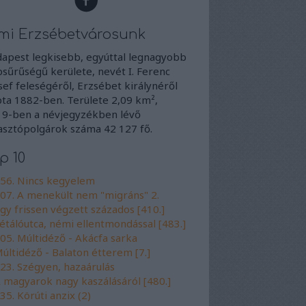
mi Erzsébetvárosunk
apest legkisebb, egyúttal legnagyobb
sűrűségű kerülete, nevét I. Ferenc
sef feleségéről, Erzsébet királynéről
ta 1882-ben. Területe 2,09 km²,
9-ben a névjegyzékben lévő
asztópolgárok száma 42 127 fő.
p 10
56. Nincs kegyelem
07. A menekült nem "migráns" 2.
gy frissen végzett százados [410.]
étálóutca, némi ellentmondással [483.]
05. Múltidéző - Akácfa sarka
últidéző - Balaton étterem [7.]
23. Szégyen, hazaárulás
 magyarok nagy kaszálásáról [480.]
35. Körúti anzix (2)