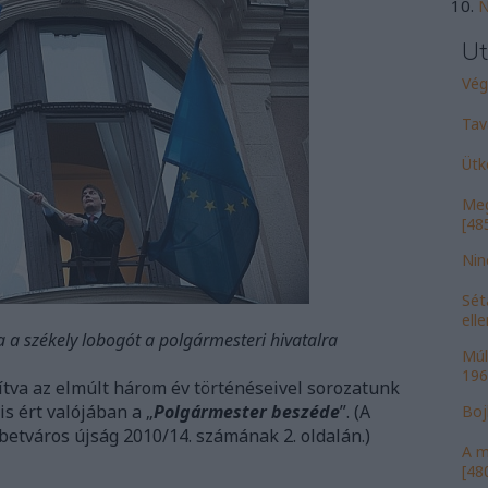
N
Ut
Vége
Tav
Ütk
Meg
[485
Nin
Sét
ell
 a székely lobogót a polgármesteri hivatalra
Múl
196
ítva az elmúlt három év történéseivel sorozatunk
s ért valójában a „
Polgármester beszéde
”. (A
Bojk
betváros újság 2010/14. számának 2. oldalán.)
A m
[480