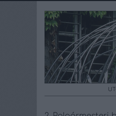
UT
2. Polgármesteri b