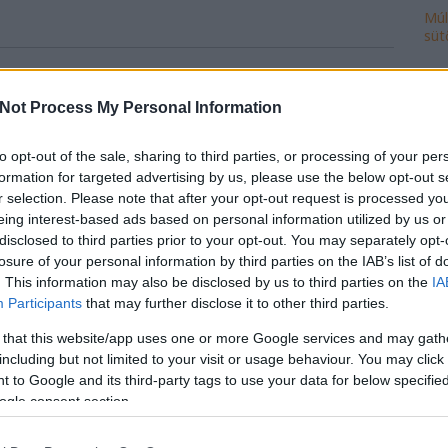
Múl
süt
Ke
tartani nappal és éjszaka egyaránt. Egy
l meg fogjuk teremteni az itt élők éjszakai
Not Process My Personal Information
to opt-out of the sale, sharing to third parties, or processing of your per
Ro
formation for targeted advertising by us, please use the below opt-out s
cse
r selection. Please note that after your opt-out request is processed y
do
eing interest-based ads based on personal information utilized by us or
fej
disclosed to third parties prior to your opt-out. You may separately opt-
árom évben nyomát sem látni Erzsébetvárosban az
ház
losure of your personal information by third parties on the IAB’s list of
 igaz Belső-Erzsébetvárosban, ahol éjszaka mindent
ily
. This information may also be disclosed by us to third parties on the
IA
isk
Participants
that may further disclose it to other third parties.
mi
t lakókat. Az elején még voltak ígérgetések, azután
 that this website/app uses one or more Google services and may gath
múl
 is pénzbe kerül? ). A Kiskörút és a Nagykörút között
including but not limited to your visit or usage behaviour. You may click 
ön
va. Erzsébetváros jelenlegi vezetését nem érdekli
 to Google and its third-party tags to use your data for below specifi
vál
nthet az, hogy ezen a területen mindent szabad a
ogle consent section.
po
 döntéshozók szerint.