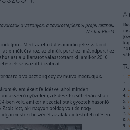
A 
Bud
zavarosak a viszonyok, a zavarosfejűekből profik lesznek.
nép
(Arthur Block)
Józ
kap
 induljon… Mert az elindulás mindig jelez valamit.
201
, az elmúlt órához, az elmúlt perchez, másodperchez
vál
shoz azt a pillanatot választottam ki, amikor 2010
etésnek szavazott bizalmat.
To
érdésre a választ alig egy év múlva megtudjuk.
7
7
árom év emlékeit felidézve, ahol minden
E
S
szamlásszerű győzelem, a Fidesz Erzsébetvárosban
8
994-ben volt, amikor a szocialisták győztek hasonló
M
solt lett, aki nagyon boldog volt és nagy
8
olgármesteri beszédét az alakuló testületi ülésen.
A
5