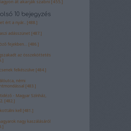
agyon át akarják szabni [455.]
olsó 10 bejegyzés
t ért a nyár... [488.]
aszi adásszünet [487.]
öző fejekben… [486.]
szakadt az összeköttetés
.]
csenek felkészülve [484.]
álóutca, némi
entmondással [483.]
tidéző - Magyar Színház,
2. [482.]
ottálni kell [481.]
agyarok nagy kaszálásáról
.]