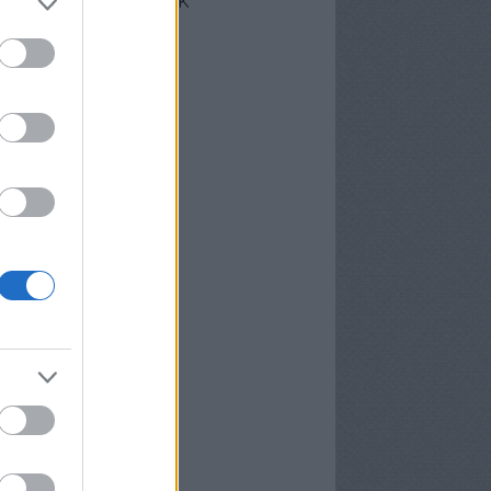
cebook oldalunk
erzőink
nekünk írták
ier
P
meter Tamás
osa és Kispál
vosa Gábor
rid Gábor
edi Ubul
gely és Kispál
gely József
nvald György
nwald György
pál Tibor
rosán Bence
meth Gábor
yns
lágyi Attila