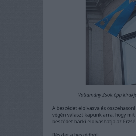
Vattamány Zsolt épp kirakja
A beszédet elolvasva és összehasonl
végén választ kapunk arra, hogy mit i
beszédet bárki elolvashatja az Erzsé
Részlet a beszédből: