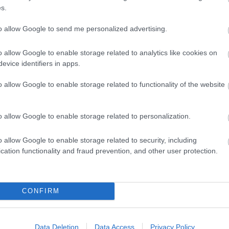
 ezt itt is meg lehet valósítani. A most
s.
 ebben a folyamatban vezető szerepet kell
D
ödő szabályozással el kell érnie, hogy a
to allow Google to send me personalized advertising.
óközösségek viszonya zökkenőmentes legyen a
Do
Itt
telezett vagyok a probléma megoldása iránt.
o allow Google to enable storage related to analytics like cookies on
aki
evice identifiers in apps.
Ar
o allow Google to enable storage related to functionality of the website
ogy semmi sem valósult meg belőle.
20
t nem zavarja semmi, mert tudjuk, hogy Óbudán van
202
"Valljon s mikor leszön jó Budában lakásom!” – sírt fel
o allow Google to enable storage related to personalization.
202
Én örülök persze, hogy a kerület első embere jól
202
 Csak így nehéz elköteleződni a probléma megoldása
202
o allow Google to enable storage related to security, including
ább itt laktak a kerületben, tudták mit éreznek,
20
cation functionality and fraud prevention, and other user protection.
20
20
tt minden van csak nyugalom és probléma megoldás
20
a vagy nem érdekli őket. Bármelyik is igaz ebből, mi
CONFIRM
202
ük. Az érintett lakók pontosan tudják, hogy át lettek
202
202
To
Data Deletion
Data Access
Privacy Policy