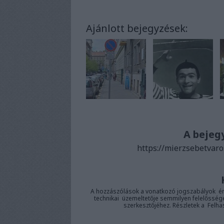
Ajánlott bejegyzések:
A bejeg
https://mierzsebetvaro
A hozzászólások a
vonatkozó jogszabályok
ér
technikai
üzemeltetője semmilyen felelősséget 
szerkesztőjéhez. Részletek a
Felha